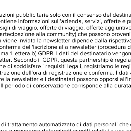
zioni pubblicitarie solo con il consenso del destin
ntiene informazioni sull'azienda, servizi, offerte e
igli di viaggio, offerte di viaggio, offerte aggiuntiv
partecipazione alla community) che possono provenire
iene inviata la newsletter dipende dalla rispettiva
onferma dell'iscrizione alla newsletter (procedura d
mma 1 lettera b) GDPR. I dati del destinatario vengon
letter. Secondo il GDPR, questa partnership è regola
ne di soddisfare i requisiti legali, registriamo le reg
istrazione dell'ora di registrazione e conferma. I dat
are la newsletter e i destinatari possono opporsi all
 Il periodo di conservazione corrisponde alla dura
 di trattamento automatizzato di dati personali che co
zare e prevedere determinati aspetti relativi a una 